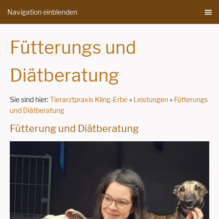
Navigation einblenden
Fütterungs und
Diätberatung
Sie sind hier:
Tierarztpraxis Kling-Erbe
»
Leistungen
»
Fütterungs
und Diätberatung
Fütterung und Diätberatung